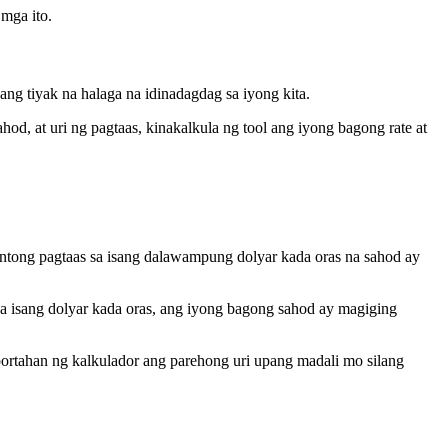
mga ito.
ng tiyak na halaga na idinadagdag sa iyong kita.
, at uri ng pagtaas, kinakalkula ng tool ang iyong bagong rate at
ntong pagtaas sa isang dalawampung dolyar kada oras na sahod ay
a isang dolyar kada oras, ang iyong bagong sahod ay magiging
suportahan ng kalkulador ang parehong uri upang madali mo silang