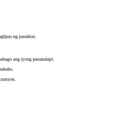
aglipas ng panahon.
abago ang iyong pananalapi.
rabaho.
osasyon.