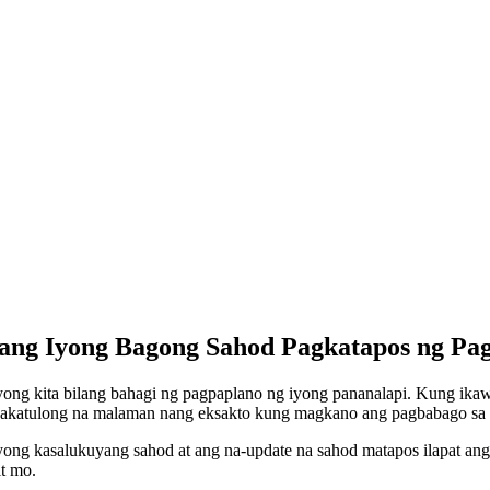
 ang Iyong Bagong Sahod Pagkatapos ng Pa
ong kita bilang bahagi ng pagpaplano ng iyong pananalapi. Kung ika
akakatulong na malaman nang eksakto kung magkano ang pagbabago sa 
ong kasalukuyang sahod at ang na-update na sahod matapos ilapat ang 
t mo.