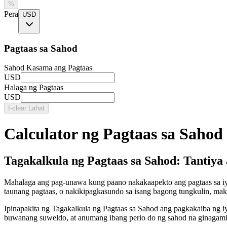
%
Pera
USD
Pagtaas sa Sahod
Sahod Kasama ang Pagtaas
USD
Halaga ng Pagtaas
USD
I-clear Lahat
Calculator ng Pagtaas sa Sahod
Tagakalkula ng Pagtaas sa Sahod: Tantiya
Mahalaga ang pag-unawa kung paano nakakaapekto ang pagtaas sa iy
taunang pagtaas, o nakikipagkasundo sa isang bagong tungkulin, m
Ipinapakita ng Tagakalkula ng Pagtaas sa Sahod ang pagkakaiba ng iy
buwanang suweldo, at anumang ibang perio do ng sahod na ginagami