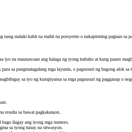
nang malaki kahit na maliit na porsyento o nakapirming pagtaas sa p
sa iyo na maunawaan ang halaga ng iyong trabaho at kung paano magb
 para sa pangmatagalang mga layunin, o pagsusuri ng bagong alok sa t
 nagbibigay sa iyo ng kumpiyansa sa mga pagsusuri ng pagganap o neg
kan.
a resulta sa bawat pagkakataon.
d bago ilagay ang iyong mga numero.
ugma sa iyong tunay na sitwasyon.