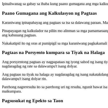
Ipinaliwanag sa gabay sa ibaba kung paano gumagana ang mga kalkula
Paano Gumagana ang Kalkulasyon ng Pagtaas
Karaniwang ipinapahayag ang pagtaas sa isa sa dalawang paraan. Maaa
Pinapayagan ng kalkulador na piliin mo alinman sa mga pamamaraang 
ang kabuuang pagtaas.
Nakakatipid ito ng oras at pumipigil sa mga karaniwang pagkakamal
Pagtaas na Porsyento kumpara sa Tiyak na Halaga
Ang porsyentong pagtaas ay nagpapataas ng iyong sahod ng isang ti
nagdaragdag ng rate sa dalawampu't isang dolyar.
Ang pagtaas na tiyak na halaga ay nagdaragdag ng isang nakatakdang
dalawampu't isang dolyar rin.
Parehong nagreresulta ito sa parehong uri ng resulta, ngunit bawat i
maikumpara.
Pagsusukat ng Epekto sa Taon