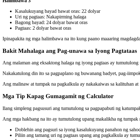
Halimbawa 3
Kasalukuyang bayad bawat oras: 22 dolyar
Uri ng pagtaas: Nakapirming halaga
Bagong bayad: 24 dolyar bawat oras
Pagtaas: 2 dolyar bawat oras
Ipinapakita ng mga halimbawa na ito kung paano maaaring magdagdag 
Bakit Mahalaga ang Pag-unawa sa Iyong Pagtataas
Ang malaman ang eksaktong halaga ng iyong pagtaas ay tumutulong 
Nakakatulong din ito sa pagpaplano ng buwanang badyet, pag-iimpok
Ang malinaw at tumpak na pagkalkula ay nakakaiwas sa kalituhan at
Mga Tip Kapag Gumagamit ng Calculator
Ilang simpleng pagsusuri ang tumutulong sa pagpapabuti ng katumpa
Ang mga hakbang na ito ay tumutulong upang makalikha ng tumpak n
Doblehin ang pagsuri sa iyong kasalukuyang panahon ng saho
Piliin ang tamang uri ng pagtaas upang ang pagkalkula ay tum