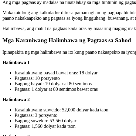
Ang mga pagtaas ay madalas na tinatalakay sa mga tuntunin ng pagt
Makakatulong ang kalkulador dito sa pamamagitan ng pagpapahintulot
paano nakakaapekto ang pagtaas sa iyong lingguhang, buwanang, at t
Halimbawa, ang maliit na pagtaas kada oras ay maaaring maging maka
Mga Karaniwang Halimbawa ng Pagtaas sa Sahod
Ipinapakita ng mga halimbawa na ito kung paano nakaapekto sa iyong 
Halimbawa 1
Kasalukuyang bayad bawat oras: 18 dolyar
Pagtataas: 10 porsyento
Bagong bayad: 19 dolyar at 80 sentimos
Pagtaas: 1 dolyar at 80 sentimos bawat oras
Halimbawa 2
Kasalukuyang suweldo: 52,000 dolyar kada taon
Pagtataas: 3 porsyento
Bagong suweldo: 53,560 dolyar
Pagtaas: 1,560 dolyar kada taon