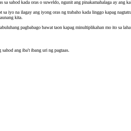
aas sa sahod kada oras o suweldo, ngunit ang pinakamahalaga ay ang 
 sa iyo na ilagay ang iyong oras ng trabaho kada linggo kapag nagtat
aunang kita.
buluhang pagbabago bawat taon kapag minultiplikahan mo ito sa lahat
sahod ang iba't ibang uri ng pagtaas.