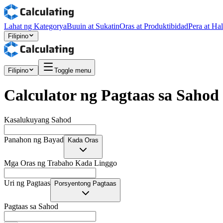
Lahat ng Kategorya
Buuin at Sukatin
Oras at Produktibidad
Pera at Ha
Filipino
Filipino
Toggle menu
Calculator ng Pagtaas sa Sahod
Kasalukuyang Sahod
Panahon ng Bayad
Kada Oras
Mga Oras ng Trabaho Kada Linggo
Uri ng Pagtaas
Porsyentong Pagtaas
Pagtaas sa Sahod