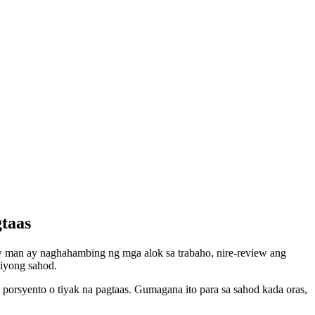
gtaas
w man ay naghahambing ng mga alok sa trabaho, nire-review ang
iyong sahod.
porsyento o tiyak na pagtaas. Gumagana ito para sa sahod kada oras,