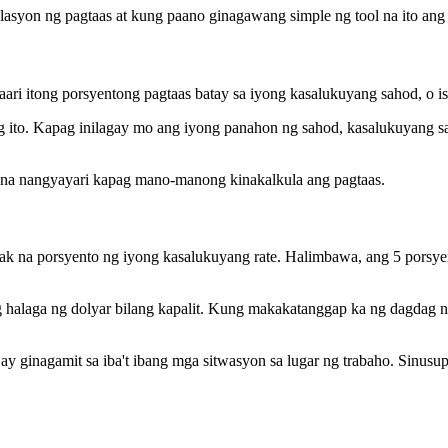
syon ng pagtaas at kung paano ginagawang simple ng tool na ito ang 
ri itong porsyentong pagtaas batay sa iyong kasalukuyang sahod, o isa
ito. Kapag inilagay mo ang iyong panahon ng sahod, kasalukuyang sahod
i na nangyayari kapag mano-manong kinakalkula ang pagtaas.
yak na porsyento ng iyong kasalukuyang rate. Halimbawa, ang 5 porsye
 halaga ng dolyar bilang kapalit. Kung makakatanggap ka ng dagdag n
sa ay ginagamit sa iba't ibang mga sitwasyon sa lugar ng trabaho. Sinu