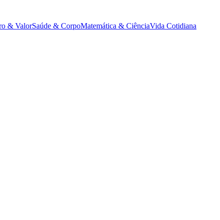
ro & Valor
Saúde & Corpo
Matemática & Ciência
Vida Cotidiana