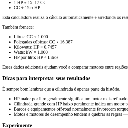
1 HP ≈ 15–17 CC
CC ÷ 15 ≈ HP
Esta calculadora realiza o cálculo automaticamente e arredonda os res
Também fornece:
Litros: CC ÷ 1.000
Polegadas cúbicas: CC ÷ 16.387
Kilowatts: HP × 0,7457
Watts: kW × 1.000
HP por litro: HP ÷ Litros
Esses dados adicionais ajudam você a comparar motores entre regiões,
Dicas para interpretar seus resultados
É sempre bom lembrar que a cilindrada é apenas parte da história.
HP maior por litro geralmente significa um motor mais refinad
Cilindrada grande com HP baixo geralmente indica um motor pr
Barcos e equipamentos off-road normalmente favorecem torque,
Motos e motores de desempenho tendem a quebrar as regras — 
Experimente