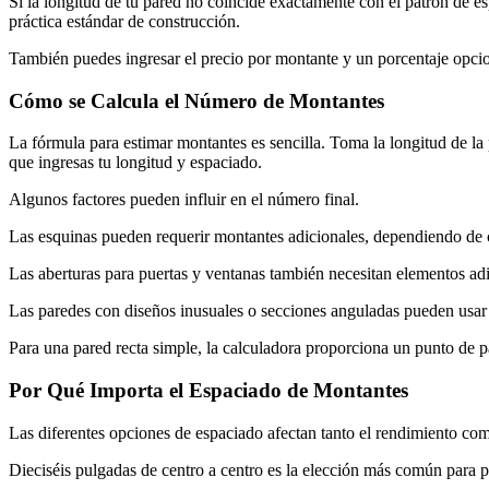
Si la longitud de tu pared no coincide exactamente con el patrón de es
práctica estándar de construcción.
También puedes ingresar el precio por montante y un porcentaje opcion
Cómo se Calcula el Número de Montantes
La fórmula para estimar montantes es sencilla. Toma la longitud de la
que ingresas tu longitud y espaciado.
Algunos factores pueden influir en el número final.
Las esquinas pueden requerir montantes adicionales, dependiendo de c
Las aberturas para puertas y ventanas también necesitan elementos ad
Las paredes con diseños inusuales o secciones anguladas pueden usar 
Para una pared recta simple, la calculadora proporciona un punto de pa
Por Qué Importa el Espaciado de Montantes
Las diferentes opciones de espaciado afectan tanto el rendimiento com
Dieciséis pulgadas de centro a centro es la elección más común para pa