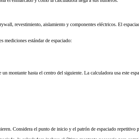
ona el enmarcado y cómo la calculadora llega a sus números.
wall, revestimiento, aislamiento y componentes eléctricos. El espaciado 
es mediciones estándar de espaciado:
 de un montante hasta el centro del siguiente. La calculadora usa este e
eren. Considera el punto de inicio y el patrón de espaciado repetitivo pa