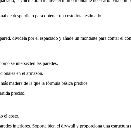
paciado, la calculadora incluye el último montante necesario para comple
al de desperdicio para obtener un costo total estimado.
 pared, divídela por el espaciado y añade un montante para contar el c
ómo se intersecten las paredes.
icionales en el armazón.
más madera de la que la fórmula básica predice.
rtida preciso.
o el costo.
redes interiores. Soporta bien el drywall y proporciona una estructura r