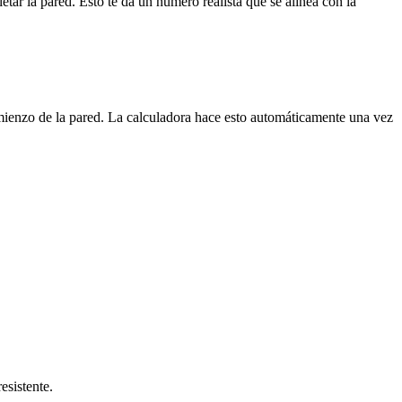
tar la pared. Esto te da un número realista que se alinea con la
omienzo de la pared. La calculadora hace esto automáticamente una vez
esistente.